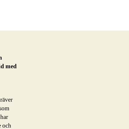
h
tid med
kräver
som
 har
e och