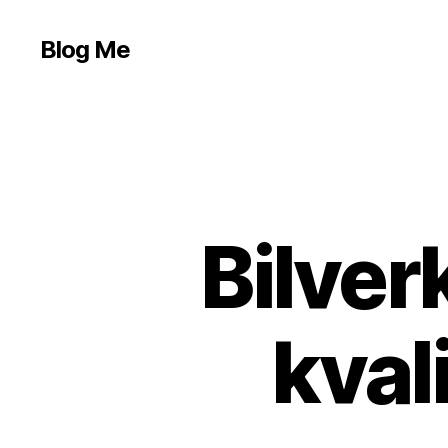
Blog Me
Bilver
kval