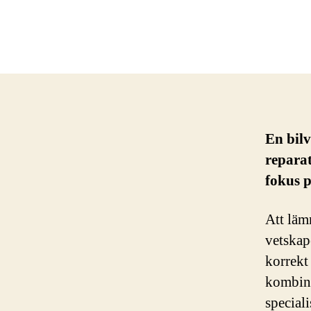
En bilv
reparat
fokus p
Att läm
vetskap
korrekt
kombine
special