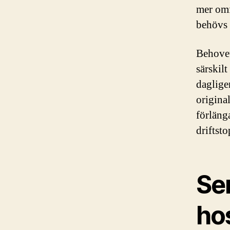
mer omf
behövs 
Behovet
särskil
daglige
original
förläng
driftsto
Se
ho