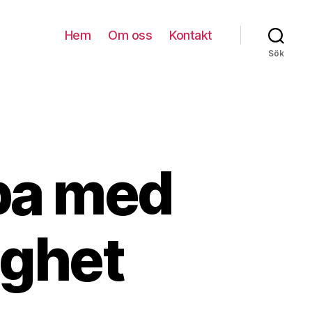
Hem
Om oss
Kontakt
Sök
mba med
gghet