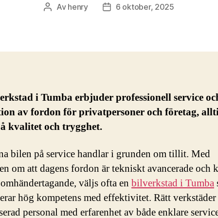
Av
henry
6 oktober, 2025
Inläggsförfattare
Inläggsdatum
erkstad i Tumba erbjuder professionell service oc
ion av fordon för privatpersoner och företag, all
å kvalitet och trygghet.
na bilen på service handlar i grunden om tillit. Med
en om att dagens fordon är tekniskt avancerade och 
 omhändertagande, väljs ofta en
bilverkstad i Tumba
rar hög kompetens med effektivitet. Rätt verkstäder
iserad personal med erfarenhet av både enklare servic