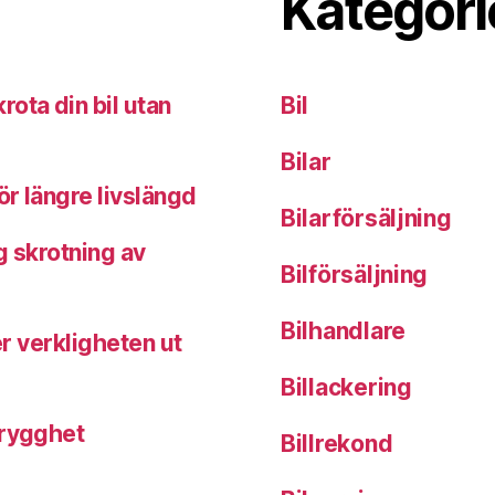
Kategori
ota din bil utan
Bil
Bilar
ör längre livslängd
Bilarförsäljning
g skrotning av
Bilförsäljning
Bilhandlare
ser verkligheten ut
Billackering
trygghet
Billrekond