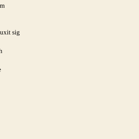
om
uxit sig
h
e