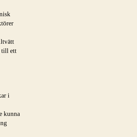
nisk
ktörer
ltvätt
ill ett
ar i
te kunna
ing