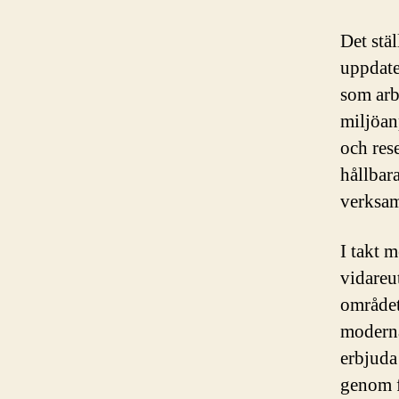
Det stä
uppdate
som arb
miljöan
och rese
hållbar
verksam
I takt 
vidareu
området
moderna
erbjuda
genom 