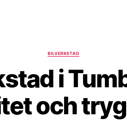
Kategorier
BILVERKSTAD
kstad i Tu
itet och try